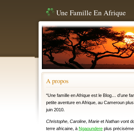
Une Famille En Afrique
A propos
“Une famille en Afrique est le Blog… d’une fam
petite aventure en Afrique, au Cameroun plus
juin 2010.
Christophe
,
Caroline
,
Marie
et
Nathan v
ont d
terre africaine, à
Ngaoundere
plus précisémen