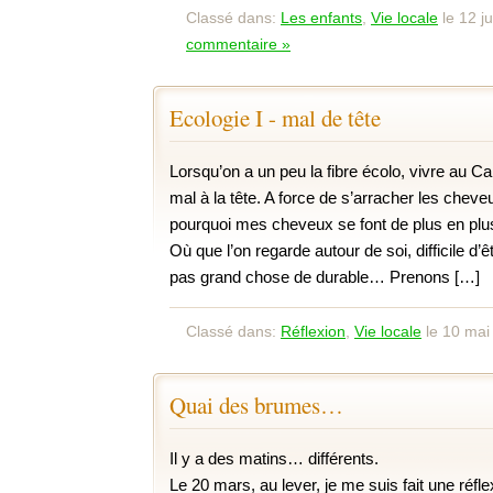
Classé dans:
Les enfants
,
Vie locale
le 12 j
commentaire »
Ecologie I - mal de tête
Lorsqu’on a un peu la fibre écolo, vivre au
mal à la tête. A force de s’arracher les cheve
pourquoi mes cheveux se font de plus en plus
Où que l’on regarde autour de soi, difficile d’êt
pas grand chose de durable… Prenons […]
Classé dans:
Réflexion
,
Vie locale
le 10 mai
Quai des brumes…
Il y a des matins… différents.
Le 20 mars, au lever, je me suis fait une réflexi